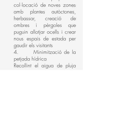
col·locació de noves zones
amb plantes autòctones,
herbassar, creació de
ombres i pèrgoles que
puguin allotjar ocells i crear
nous espais de estada per
gaudir els visitants
4. Minimització de la
petjada hídrica
Recollint el aigua de pluja
de les cobertes, amb
reutilització per reg
hidropònic i degoteig,
aprofitant aigües de reg i
grises amb recirculació.
5. Cura de l’entorn
Mitjançant la naturalització