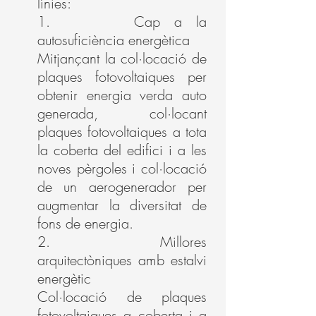
línies:
1. Cap a la
autosuficiència energètica
Mitjançant la col·locació de
plaques fotovoltaiques per
obtenir energia verda auto
generada, col·locant
plaques fotovoltaiques a tota
la coberta del edifici i a les
noves pèrgoles i col·locació
de un aerogenerador per
augmentar la diversitat de
fons de energia.
2. Millores
arquitectòniques amb estalvi
energètic
Col·locació de plaques
fotovoltaiques a coberta i a