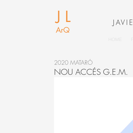
J L
J
AVI
ArQ
HOME
2020 MATARÓ
NOU ACCÉS G.E.M.