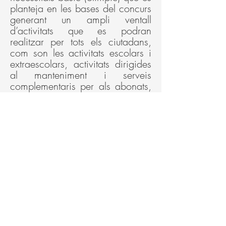
planteja en les bases del concurs
generant un ampli ventall
d’activitats que es podran
realitzar per tots els ciutadans,
com son les activitats escolars i
extraescolars, activitats dirigides
al manteniment i serveis
complementaris per als abonats,
pràctica i competició esportiva,
centre de salut, competicions
nacionals e internacionals a l’aire
lliure i coberts, centre de
perfeccionament tècnic i d’alt
rendiment, i com a complex de
la cultura i de l’esport.