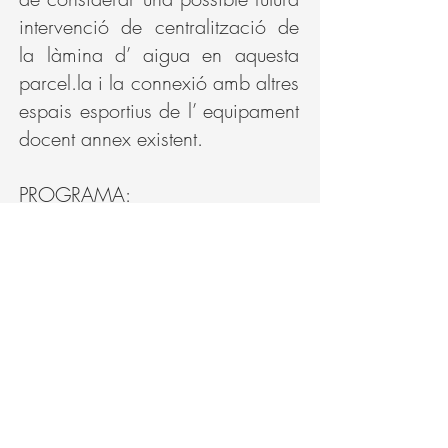
intervenció de centralització de
la làmina d’ aigua en aquesta
parcel.la i la connexió amb altres
espais esportius de l’ equipament
docent annex existent.
PROGRAMA:
Espais esportius i d’esbarjo:
Piscina coberta, sales esportives (
sala de fitnes, sala d’ activitats 1
i sala de piscines: 2 piscines,
una amb 6 carrers i dimensions
de 25x12,5m i la segona, un
rectangle de 12,50 x 6 (PCO2,
amb elements d’ aigua que