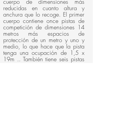
cuerpo de dimensiones más
reducidas en cuanto altura y
anchura que lo recoge. El primer
cuerpo contiene once pistas de
competición de dimensiones 14
metros más espacios de
protección de un metro y uno y
medio, lo que hace que la pista
tenga una ocupación de 1,5 x
19m .. También tiene seis pistas
de entrenamiento marcadas en el
suelo y situadas estratégicamente
entre otras, estas pistas tienen la
misma longitud, pero sólo 1,20
de ancho. Por otra parte, el
segundo cuerpo en forma de ele
alberga un pasillo de acceso con
la sala de control y los servicios
adaptados y el frontal ocupado
por una grada para sesenta
personas.